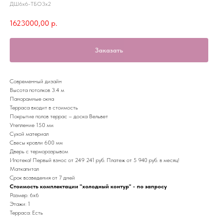
ДШ6х6-ТБО3х2
1623000,00
р.
Заказать
Современный дизайн
Высота потолков 3.4 м
Панорамные окна
Терраса входит в стоимость
Покрытие полов террас – доска Вельвет
Утепление 150 мм
Сухой материал
Свесы кровли 600 мм
Дверь с терморазрывом
Ипотека! Первый взнос от 249 241 руб. Платеж от 5 940 руб. в месяц!
Маткапитал
Срок возведения от 7 дней
Стоимость комплектации "холодный контур" - по запросу
Размер: 6х6
Этажи: 1
Терраса: Есть